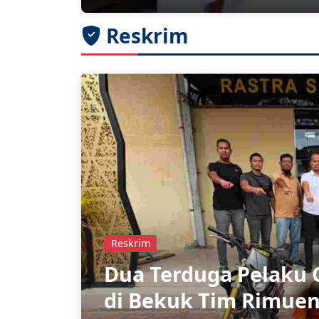
Reskrim
Reskrim
Dua Terduga Pelaku 
di Bekuk Tim Rimuen