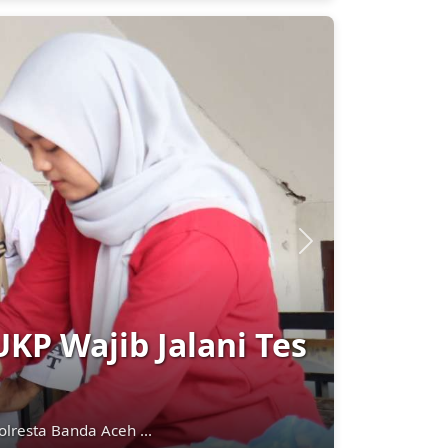
Next
k Mendorong Peran
Informasi
ng tombak kepolisia...