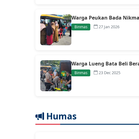
Warga Peukan Bada Nikmati
27 Jan 2026
Binmas
Warga Lueng Bata Beli Ber
23 Dec 2025
Binmas
Humas