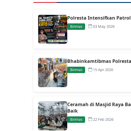
Polresta Intensifkan Pat
03 May 2026
Binmas
Bhabinkamtibmas Polrest
15 Apr 2026
Binmas
Ceramah di Masjid Raya Ba
Baik
22 Feb 2026
Binmas