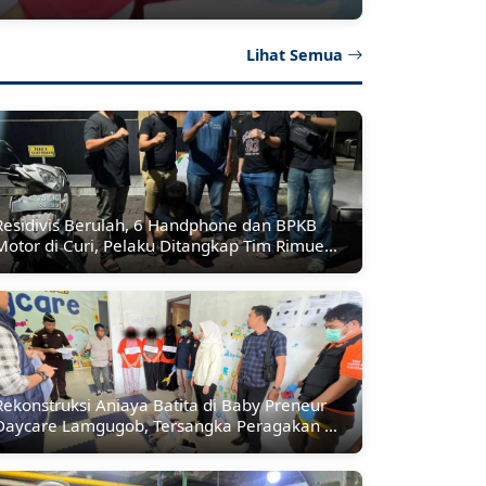
Lihat Semua
Residivis Berulah, 6 Handphone dan BPKB
Motor di Curi, Pelaku Ditangkap Tim Rimueng
Koetaradja
Rekonstruksi Aniaya Batita di Baby Preneur
Daycare Lamgugob, Tersangka Peragakan 62
Adegan