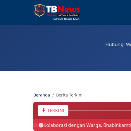
Tribratanews Polr
Hubungi WA 
Beranda
Berita Terkini
TERKINI
Apel Pagi di Polsek Jajaran Polresta B