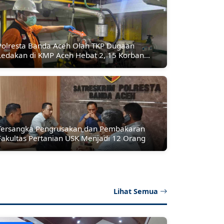
Polresta Banda Aceh Olah TKP Dugaan
Ledakan di KMP Aceh Hebat 2, 15 Korban
Mengalami Luka Bakar
Tersangka Pengrusakan dan Pembakaran
Fakultas Pertanian USK Menjadi 12 Orang
Lihat Semua