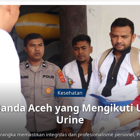
Humas
ta Banda Aceh Dituntut Untu
syarakat Dalam Memberikan 
nda Aceh terus didorong untuk meningkatkan peran sebagai uju