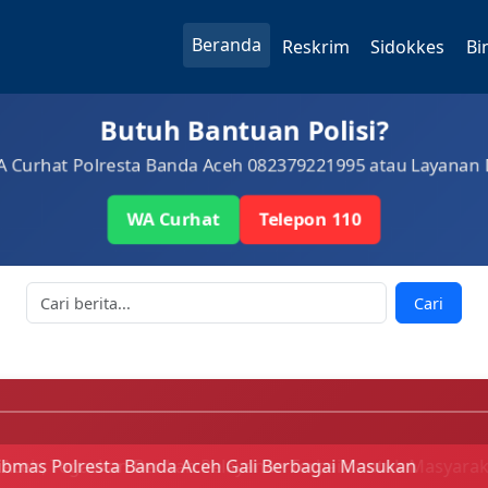
Beranda
Reskrim
Sidokkes
Bi
esta Banda Aceh - Porta
Butuh Bantuan Polisi?
Curhat Polresta Banda Aceh 082379221995 atau Layanan
WA Curhat
Telepon 110
Cari
anda Aceh, Tegaskan Berikan Pelayanan Terbaik untuk Masya