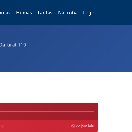
nmas
Humas
Lantas
Narkoba
Login
l Berita Kepolisian Kota
 Darurat 110
rakat
22 jam lalu