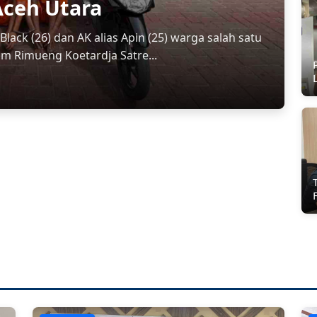
Aceh Utara
ack (26) dan AK alias Apin (25) warga salah satu
m Rimueng Koetardja Satre...