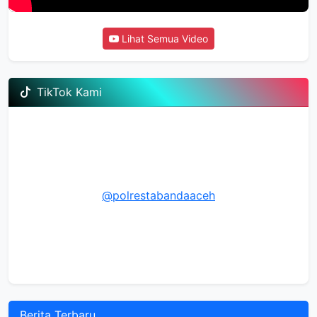
Lihat Semua Video
TikTok Kami
@polrestabandaaceh
Berita Terbaru