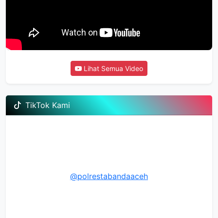
Lihat Semua Video
TikTok Kami
@polrestabandaaceh